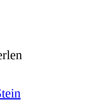
erlen
tein