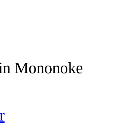
sin Mononoke
r