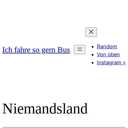
Zum
Inhalt
springen
Random
Ich fahre so gern Bus
Von oben
Instagram »
Niemandsland